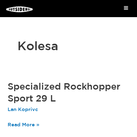
Skip
Mai
to
Me
content
Kolesa
Specialized Rockhopper
Specialized
Rockhopper
Sport 29 L
Sport
Lan Koprivc
29
L
Read More »