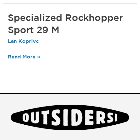
Specialized Rockhopper
Specialized
Rockhopper
Sport 29 M
Sport
Lan Koprivc
29
M
Read More »