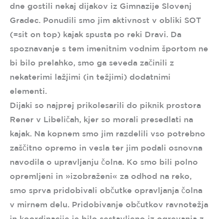
dne gostili nekaj dijakov iz Gimnazije Slovenj
Gradec. Ponudili smo jim aktivnost v obliki SOT
(=sit on top) kajak spusta po reki Dravi. Da
spoznavanje s tem imenitnim vodnim športom ne
bi bilo prelahko, smo ga seveda začinili z
nekaterimi lažjimi (in težjimi) dodatnimi
elementi.
Dijaki so najprej prikolesarili do piknik prostora
Rener v Libeličah, kjer so morali presedlati na
kajak. Na kopnem smo jim razdelili vso potrebno
zaščitno opremo in vesla ter jim podali osnovna
navodila o upravljanju čolna. Ko smo bili polno
opremljeni in »izobraženi« za odhod na reko,
smo sprva pridobivali občutke opravljanja čolna
v mirnem delu. Pridobivanje občutkov ravnotežja
in koordinacije je bilo sestavljeno iz ogrevanja z