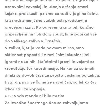
osnovnimi zaveslaji in učenja držanja smeri
kajaka, preizkusili pa smo se tudi v jogi na čolnu,
ki zaradi zmanjšane stabilnosti predstavlja
precejšen izziv. Po ogrevanju smo bili končno
pripravljeni na 1,5h dolg spust, ki je potekal vse
do velikega zaliva v Črnečah.
V zalivu, kjer je voda povsem mirna, smo
aktivnost popestrili z različnimi skupinskimi
igrami na čolnih, štafetnimi igrami in vajami za
ravnotežje ter koordinacijo. Na koncu so imeli
dijaki še dovolj časa za prosto veslanje po zalivu,
tisti, ki pa so se čolna že naveličali, so lahko čas
izkoristili za kopanje.
P.S.: Voda menda ni bila mrzla!
Za izvedbo športnega dne se zahvaljujemo