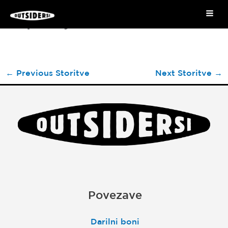
Skip
Mai
Izposoja SUPa NRS 11.6
to
Me
content
←
Previous Storitve
Next Storitve
→
Povezave
Darilni boni