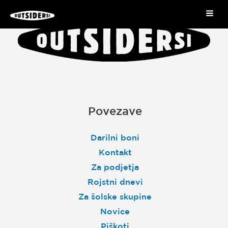
Skip
Mai
to
Me
content
Povezave
Darilni boni
Kontakt
Za podjetja
Rojstni dnevi
Za šolske skupine
Novice
Piškoti