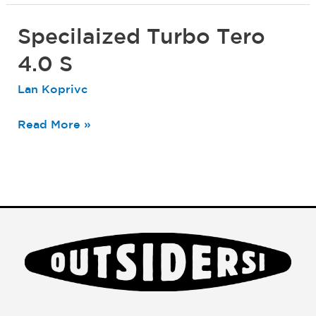
Specilaized Turbo Tero
Specilaized
Turbo
4.0 S
Tero
Lan Koprivc
4.0
S
Read More »