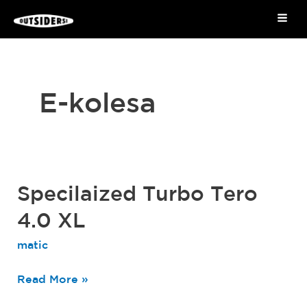
Skip
Mai
to
Me
content
E-kolesa
Specilaized Turbo Tero
Specilaized
Turbo
4.0 XL
Tero
matic
4.0
XL
Read More »