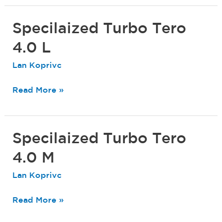
Specilaized Turbo Tero
Specilaized
Turbo
4.0 L
Tero
Lan Koprivc
4.0
L
Read More »
Specilaized Turbo Tero
Specilaized
Turbo
4.0 M
Tero
Lan Koprivc
4.0
M
Read More »