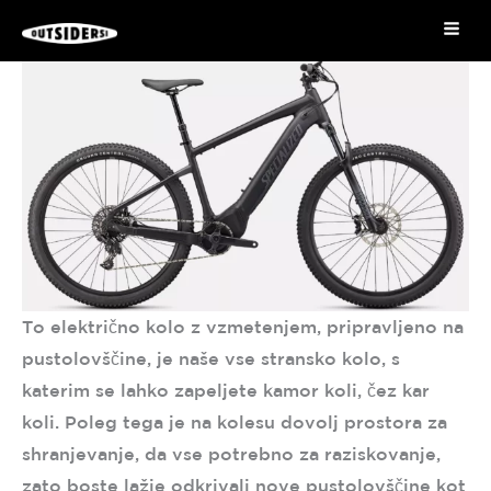
Skip
Mai
Izposoja E-koles
to
Specilaized Turbo Tero 4.0 XL
Me
content
To električno kolo z vzmetenjem, pripravljeno na
pustolovščine, je naše vse stransko kolo, s
katerim se lahko zapeljete kamor koli, čez kar
koli. Poleg tega je na kolesu dovolj prostora za
shranjevanje, da vse potrebno za raziskovanje,
zato boste lažje odkrivali nove pustolovščine kot